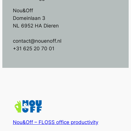
Nou&Off
Domeinlaan 3
NL 6952 HA Dieren
contact@nouenoff.nl
+31 625 20 70 01
Nou&Off – FLOSS office productivity