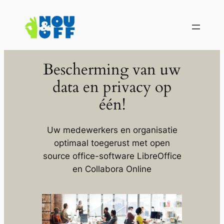
Ga
naar
de
inhoud
Bescherming van uw
data en privacy op
één!
Uw medewerkers en organisatie
optimaal toegerust met open
source office-software
LibreOffice
en
Collabora Online